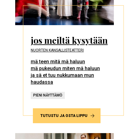
jos meiltä kysytään
NUORTEN KANSALLISTEATTERI
mä teen mitä mä haluun
mä pukeudun miten mä haluun
ja sä et tuu nukkumaan mun
haudassa
PIENI NÄYTTÄMÖ
TUTUSTU JA OSTA LIPPU