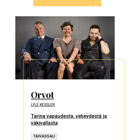
Orvot
LYLE KESSLER
Tarina vapaudesta, veljeydestä ja
väkivallasta
TAIVASSALI