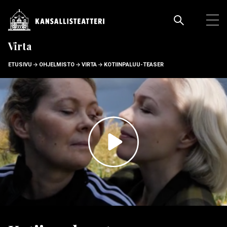
Hyppää
pääsisältöön
Pääva
Ava
pää
Virta
MURUPOLKU
ETUSIVU
OHJELMISTO
VIRTA
KOTIINPALUU-TEASER
Toista
video