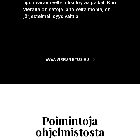
lipun varanneelle tulisi löytää paikat. Kun
vieraita on satoja ja toiveita monia, on
järjestelmällisyys valttia!
AVAA VIRRAN ETUSIVU
Ohita
esitysten
esittelykaruselli
Poimintoja
ohjelmistosta