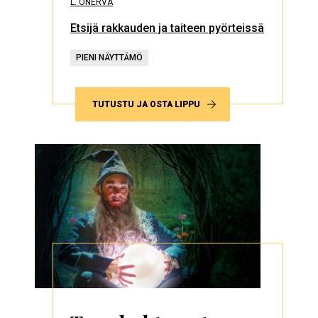
L. ONERVA
Etsijä rakkauden ja taiteen pyörteissä
PIENI NÄYTTÄMÖ
TUTUSTU JA OSTA LIPPU