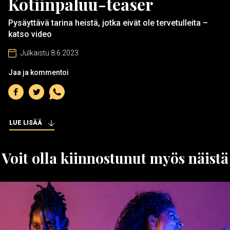
Kotiinpaluu-teaser
Pysäyttävä tarina heistä, jotka eivät ole tervetulleita –
katso video
Julkaistu 8.6.2023
Jaa ja kommentoi
Jaa
Jaa
Jaa
Facebookiin
Twitteriin
WhatsAppiin
LUE LISÄÄ
Voit olla kiinnostunut myös näistä