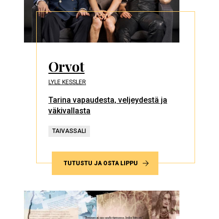
Orvot
LYLE KESSLER
Tarina vapaudesta, veljeydestä ja
väkivallasta
TAIVASSALI
TUTUSTU JA OSTA LIPPU