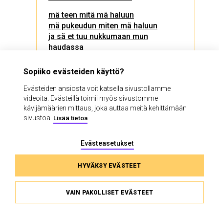
mä teen mitä mä haluun
mä pukeudun miten mä haluun
ja sä et tuu nukkumaan mun
haudassa
PIENI NÄYTTÄMÖ
Sopiiko evästeiden käyttö?
Evästeiden ansiosta voit katsella sivustollamme
videoita. Evästeillä toimii myös sivustomme
TUTUSTU JA OSTA LIPPU
kävijämäärien mittaus, joka auttaa meitä kehittämään
sivustoa.
Lisää tietoa
Evästeasetukset
HYVÄKSY EVÄSTEET
VAIN PAKOLLISET EVÄSTEET