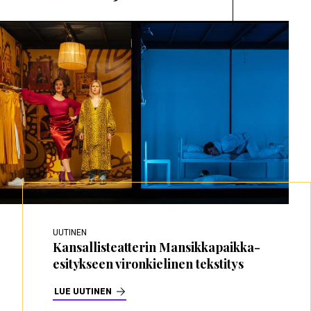
UUTINEN
Kansallisteatterin Mansikkapaikka-
esitykseen vironkielinen tekstitys
LUE UUTINEN