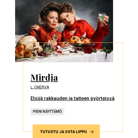
Mirdja
L. ONERVA
Etsijä rakkauden ja taiteen pyörteissä
PIENI NÄYTTÄMÖ
TUTUSTU JA OSTA LIPPU