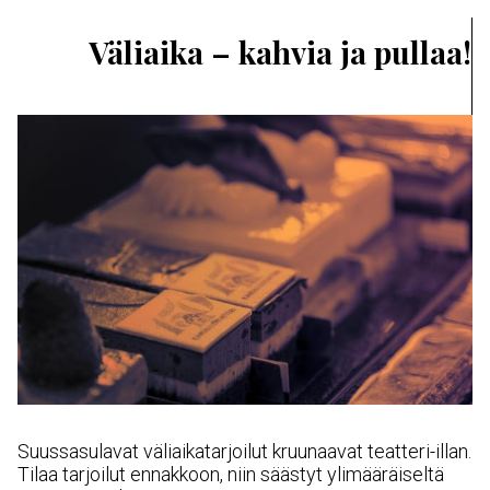
Väliaika – kahvia ja pullaa!
Suussasulavat väliaikatarjoilut kruunaavat teatteri-illan.
Tilaa tarjoilut ennakkoon, niin säästyt ylimääräiseltä