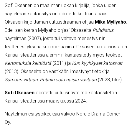
Sofi Oksanen on maailmanluokan kirjailija, jonka uuden
näytelmän kantaesitys on odotettu kulttuuritapaus.
Oksasen kirjoittaman uutuusdraaman ohjaa
Mika Myllyaho
.
Edellisen kerran Myllyaho ohjasi Oksaselta
Puhdistus
-
näytelmän (2007), josta tuli valtava menestys niin
teatteriesityksenä kuin romaanina. Oksasen tuotannosta on
Kansallisteatterissa aiemmin kantaesitetty myös teokset
Kertomuksia keittiöstä
(2011) ja
Kun kyyhkyset katosivat
(2013). Oksaselta on vastikään ilmestynyt tietokirja
Samaan virtaan, Putinin sota naisia vastaan
(2023, Like).
Sofi Oksasen
odotettu uutuusnäytelmä kantaesitettiin
Kansallisteatterissa maaliskuussa 2024.
Näytelmän esitysoikeuksia valvoo Nordic Drama Corner
Oy.