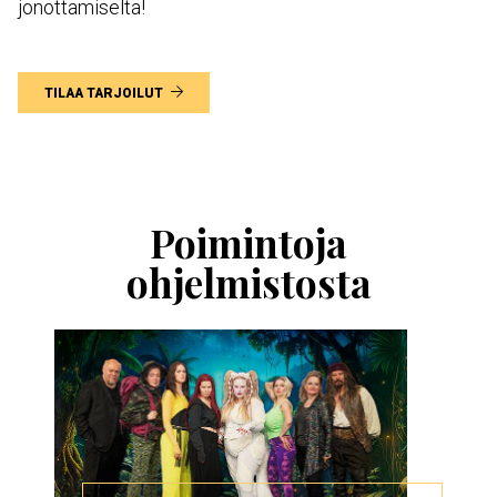
jonottamiselta!
TILAA TARJOILUT
Ohita
esitysten
esittelykaruselli
Poimintoja
ohjelmistosta