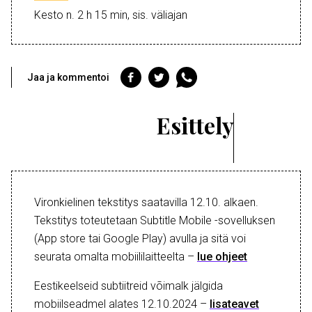
Kesto n. 2 h 15 min, sis. väliajan
Jaa
Jaa
Jaa
Jaa ja kommentoi
Facebookiin
Twitteriin
WhatsAppiin
Esittely
Vironkielinen tekstitys saatavilla 12.10. alkaen.
Tekstitys toteutetaan Subtitle Mobile -sovelluksen
(App store tai Google Play) avulla ja sitä voi
seurata omalta mobiililaitteelta –
lue ohjeet
Eestikeelseid subtiitreid võimalk jälgida
mobiilseadmel alates 12.10.2024 –
lisateavet