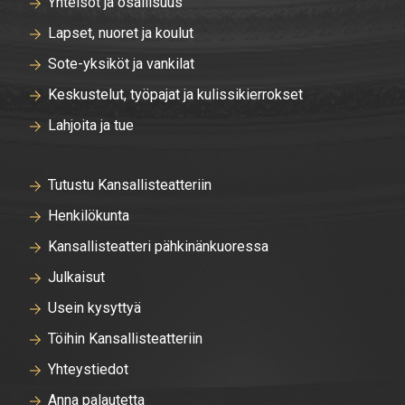
Yhteisöt ja osallisuus
Lapset, nuoret ja koulut
Sote-yksiköt ja vankilat
Keskustelut, työpajat ja kulissikierrokset
Lahjoita ja tue
Tutustu Kansallisteatteriin
Henkilökunta
Kansallisteatteri pähkinänkuoressa
Julkaisut
Usein kysyttyä
Töihin Kansallisteatteriin
Yhteystiedot
Anna palautetta