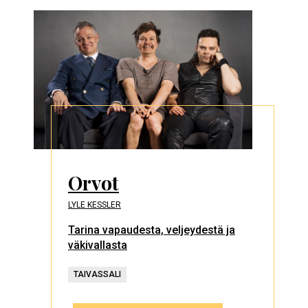
Orvot
LYLE KESSLER
Tarina vapaudesta, veljeydestä ja
väkivallasta
TAIVASSALI