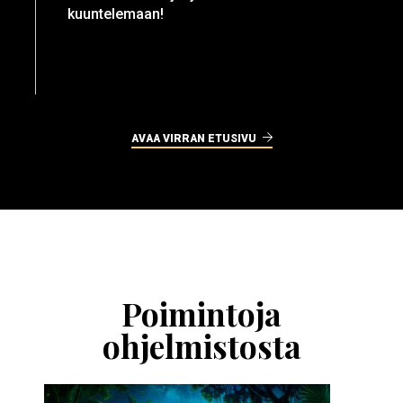
kuuntelemaan!
AVAA VIRRAN ETUSIVU
Ohita
esitysten
esittelykaruselli
Poimintoja
ohjelmistosta