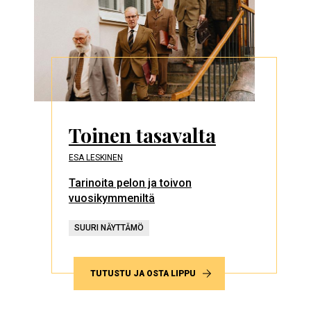
Toinen tasavalta
ESA LESKINEN
Tarinoita pelon ja toivon
vuosikymmeniltä
SUURI NÄYTTÄMÖ
TUTUSTU JA OSTA LIPPU