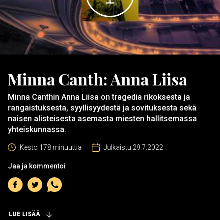
audio
Minna Canth: Anna Liisa
Minna Canthin Anna Liisa on tragedia rikoksesta ja
rangaistuksesta, syyllisyydestä ja sovituksesta sekä
naisen alisteisesta asemasta miesten hallitsemassa
yhteiskunnassa.
Kesto 178 minuuttia
Julkaistu 29.7.2022
Jaa ja kommentoi
Jaa
Jaa
Jaa
Facebookiin
Twitteriin
WhatsAppiin
LUE LISÄÄ