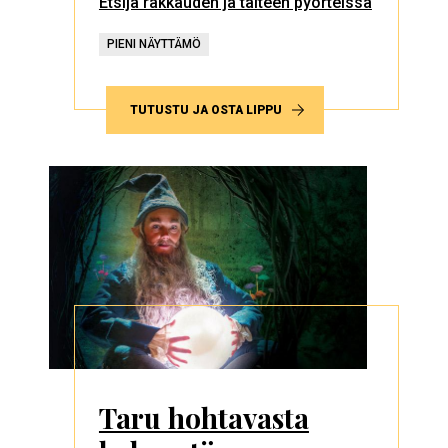
Etsijä rakkauden ja taiteen pyörteissä
PIENI NÄYTTÄMÖ
TUTUSTU JA OSTA LIPPU
Taru hohtavasta