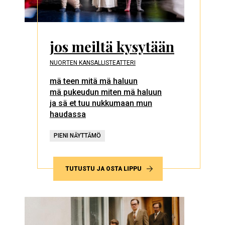
jos meiltä kysytään
NUORTEN KANSALLISTEATTERI
mä teen mitä mä haluun
mä pukeudun miten mä haluun
ja sä et tuu nukkumaan mun
haudassa
PIENI NÄYTTÄMÖ
TUTUSTU JA OSTA LIPPU