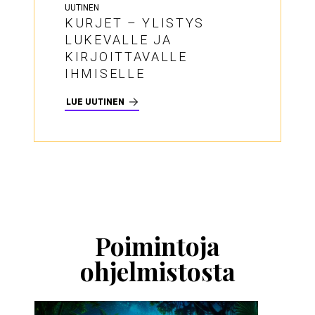
UUTINEN
KURJET – YLISTYS
LUKEVALLE JA
KIRJOITTAVALLE
IHMISELLE
LUE UUTINEN
Ohita
esitysten
esittelykaruselli
Poimintoja
ohjelmistosta