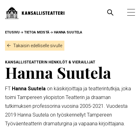
Hyppää
pääsisältöön
Pääva
Ava
pää
MURUPOLKU
ETUSIVU
TIETOA MEISTÄ
HANNA SUUTELA
Takaisin edelliselle sivulle
KANSALLISTEATTERIN HENKILÖT & VIERAILIJAT
Hanna Suutela
FT
Hanna Suutela
on käsikirjoittaja ja teatterintutkija, joka
toimi Tampereen yliopiston Teatterin ja draaman
tutkimuksen professorina vuosina 2005-2021. Vuodesta
2019 Hanna Suutela on työskennellyt Tampereen
Työväenteatterin dramaturgina ja vapaana kirjoittajana.