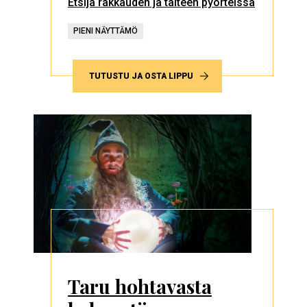
Etsijä rakkauden ja taiteen pyörteissä
PIENI NÄYTTÄMÖ
TUTUSTU JA OSTA LIPPU
Taru hohtavasta