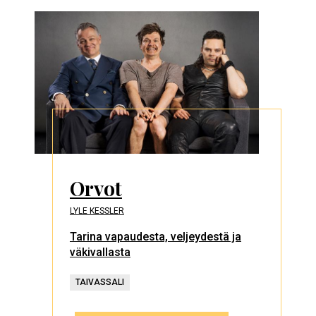
Orvot
LYLE KESSLER
Tarina vapaudesta, veljeydestä ja
väkivallasta
TAIVASSALI