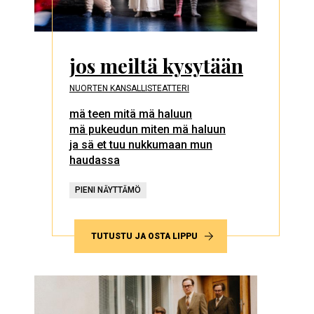
jos meiltä kysytään
NUORTEN KANSALLISTEATTERI
mä teen mitä mä haluun
mä pukeudun miten mä haluun
ja sä et tuu nukkumaan mun
haudassa
PIENI NÄYTTÄMÖ
TUTUSTU JA OSTA LIPPU