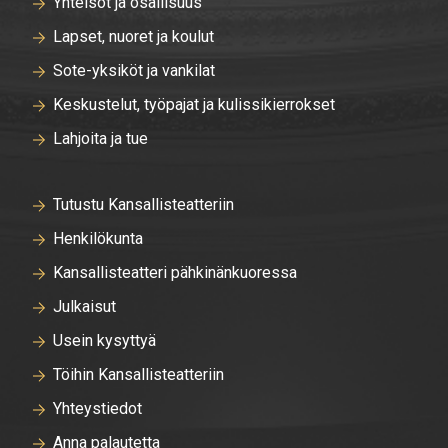
Yhteisöt ja osallisuus
Lapset, nuoret ja koulut
Sote-yksiköt ja vankilat
Keskustelut, työpajat ja kulissikierrokset
Lahjoita ja tue
Tutustu Kansallisteatteriin
Henkilökunta
Kansallisteatteri pähkinänkuoressa
Julkaisut
Usein kysyttyä
Töihin Kansallisteatteriin
Yhteystiedot
Anna palautetta