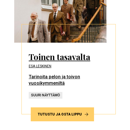
Toinen tasavalta
ESA LESKINEN
Tarinoita pelon ja toivon
vuosikymmeniltä
SUURI NÄYTTÄMÖ
TUTUSTU JA OSTA LIPPU