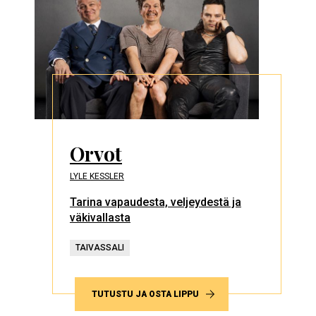
Orvot
LYLE KESSLER
Tarina vapaudesta, veljeydestä ja
väkivallasta
TAIVASSALI
TUTUSTU JA OSTA LIPPU