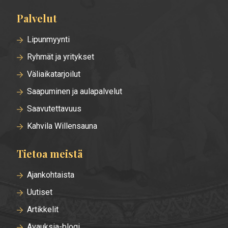
Palvelut
Lipunmyynti
Ryhmät ja yritykset
Väliaikatarjoilut
Saapuminen ja aulapalvelut
Saavutettavuus
Kahvila Willensauna
Tietoa meistä
Ajankohtaista
Uutiset
Artikkelit
Avauksia-blogi