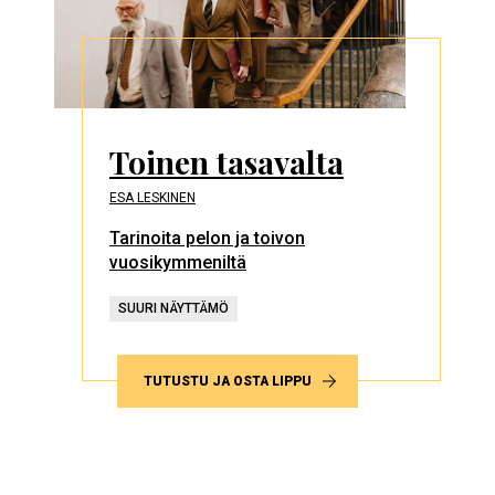
Toinen tasavalta
ESA LESKINEN
Tarinoita pelon ja toivon
vuosikymmeniltä
SUURI NÄYTTÄMÖ
TUTUSTU JA OSTA LIPPU