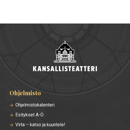
Ohjelmisto
Alatunnisteen
valikko
Ohjelmistokalenteri
Esitykset A-Ö
Virta – katso ja kuuntele!