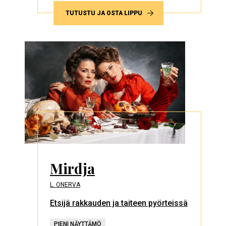
TUTUSTU JA OSTA LIPPU
Mirdja
L. ONERVA
Etsijä rakkauden ja taiteen pyörteissä
PIENI NÄYTTÄMÖ