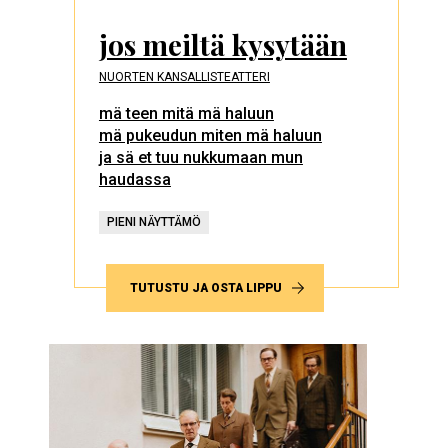
jos meiltä kysytään
NUORTEN KANSALLISTEATTERI
mä teen mitä mä haluun
mä pukeudun miten mä haluun
ja sä et tuu nukkumaan mun
haudassa
PIENI NÄYTTÄMÖ
TUTUSTU JA OSTA LIPPU