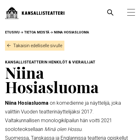
Hyppää
pääsisältöön
Pääva
Ava
pää
MURUPOLKU
ETUSIVU
TIETOA MEISTÄ
NIINA HOSIASLUOMA
Takaisin edelliselle sivulle
KANSALLISTEATTERIN HENKILÖT & VIERAILIJAT
Niina
Hosiasluoma
Niina Hosiasluoma
on komedienne ja näyttelijä, joka
valittiin Vuoden teatterinäyttelijäksi 2017.
Valtakunnallisen monologikilpailun hän voitti 2021
sooloteoksellaan
Minä olen Hossu
.
Suomessa, Tanskassa ja Englannissa teatteria opiskellut