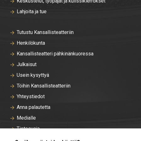
Keskustelut, työpajat ja kulissikierrokset
Lahjoita ja tue
Tutustu Kansallisteatteriin
Henkilökunta
Kansallisteatteri pähkinänkuoressa
Julkaisut
Usein kysyttyä
Töihin Kansallisteatteriin
Yhteystiedot
Anna palautetta
Medialle
Tietosuoja
Tallentavan kameravalvonnan rekisteriseloste