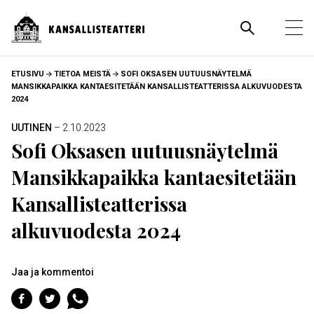
Hyppää
pääsisältöön
Pääva
Ava
pää
MURUPOLKU
ETUSIVU
TIETOA MEISTÄ
SOFI OKSASEN UUTUUSNÄYTELMÄ
MANSIKKAPAIKKA KANTAESITETÄÄN KANSALLISTEATTERISSA ALKUVUODESTA
2024
UUTINEN
– 2.10.2023
Sofi Oksasen uutuusnäytelmä
Mansikkapaikka kantaesitetään
Kansallisteatterissa
alkuvuodesta 2024
Jaa ja kommentoi
Jaa
Jaa
Jaa
Facebookiin
Twitteriin
WhatsAppiin