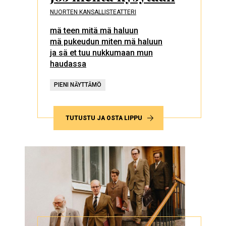
NUORTEN KANSALLISTEATTERI
mä teen mitä mä haluun
mä pukeudun miten mä haluun
ja sä et tuu nukkumaan mun
haudassa
PIENI NÄYTTÄMÖ
TUTUSTU JA OSTA LIPPU