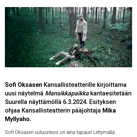
Sofi Oksasen
Kansallisteatterille kirjoittama
uusi näytelmä
Mansikkapaikka
kantaesitetään
Suurella näyttämöllä 6.3.2024. Esityksen
ohjaa Kansallisteatterin pääjohtaja
Mika
Myllyaho
.
Sofi Oksasen uutuusteos on aina tapaus! Liittymällä