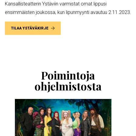
Kansallisteatterin Ystäviin varmistat omat lippusi
ensimmäisten joukossa, kun lipunmyynti avautuu 2.11.2023.
TILAA YSTÄVÄKIRJE
Ohita
esitysten
esittelykaruselli
Poimintoja
ohjelmistosta