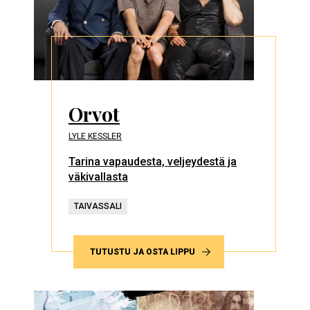
Orvot
LYLE KESSLER
Tarina vapaudesta, veljeydestä ja
väkivallasta
TAIVASSALI
TUTUSTU JA OSTA LIPPU