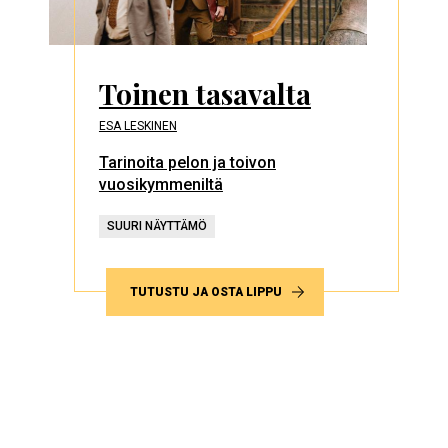
Toinen tasavalta
ESA LESKINEN
Tarinoita pelon ja toivon
vuosikymmeniltä
SUURI NÄYTTÄMÖ
TUTUSTU JA OSTA LIPPU