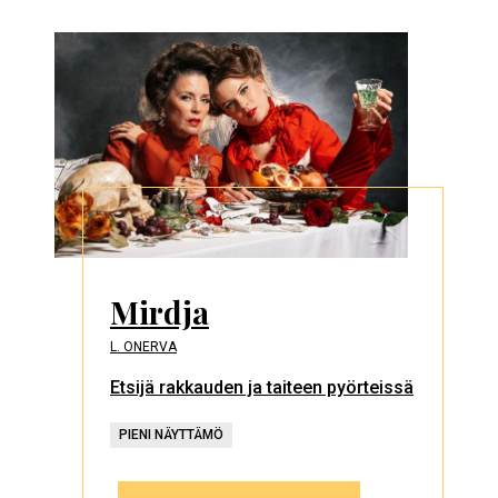
Mirdja
L. ONERVA
Etsijä rakkauden ja taiteen pyörteissä
PIENI NÄYTTÄMÖ