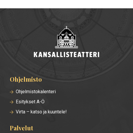
Ohjelmisto
Alatunnisteen
valikko
Ohjelmistokalenteri
Esitykset A-Ö
Virta – katso ja kuuntele!
Palvelut