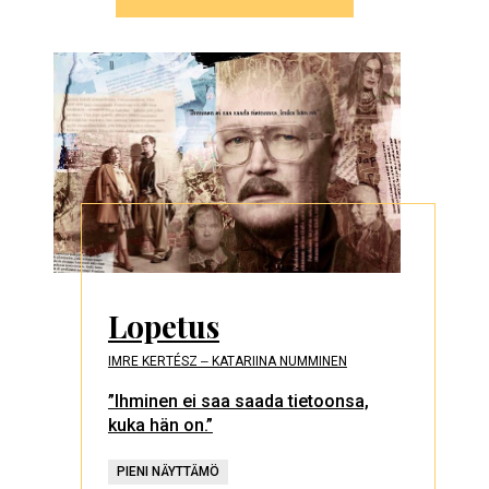
Lopetus
IMRE KERTÉSZ ‒ KATARIINA NUMMINEN
”Ihminen ei saa saada tietoonsa,
kuka hän on.”
PIENI NÄYTTÄMÖ