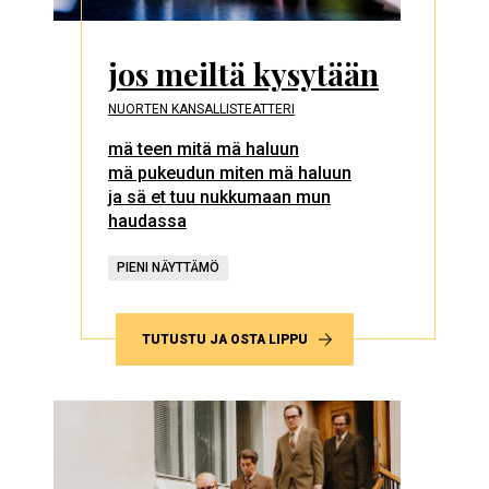
jos meiltä kysytään
NUORTEN KANSALLISTEATTERI
mä teen mitä mä haluun
mä pukeudun miten mä haluun
ja sä et tuu nukkumaan mun
haudassa
PIENI NÄYTTÄMÖ
TUTUSTU JA OSTA LIPPU