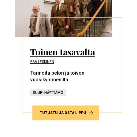
Toinen tasavalta
ESA LESKINEN
Tarinoita pelon ja toivon
vuosikymmeniltä
SUURI NÄYTTÄMÖ
TUTUSTU JA OSTA LIPPU