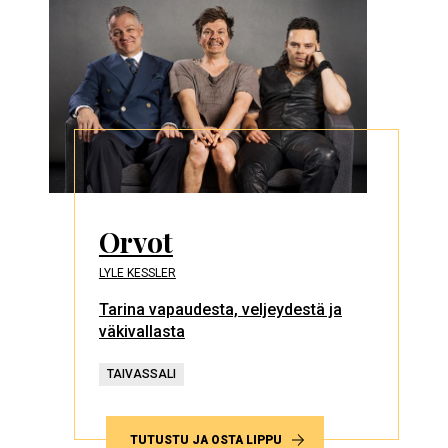
Orvot
LYLE KESSLER
Tarina vapaudesta, veljeydestä ja
väkivallasta
TAIVASSALI
TUTUSTU JA OSTA LIPPU