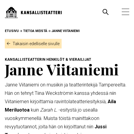
Hyppää
pääsisältöön
Pääva
Ava
pää
MURUPOLKU
ETUSIVU
TIETOA MEISTÄ
JANNE VIITANIEMI
Takaisin edelliselle sivulle
KANSALLISTEATTERIN HENKILÖT & VIERAILIJAT
Janne Viitaniemi
Janne Viitaniemi on musiikin ja teatterintekijä Tampereelta.
Hän on tehnyt Tiina Weckströmin kanssa yhdessä niin
Viitaniemen kirjoittamia ravintolateatteriesityksiä,
Aila
Meriluotoa
kuin
Zarah L.
-esitystä jo usealla
vuosikymmenellä. Muista töistä mainittakoon
revyytuotannot, joita hän on kirjoittanut niin
Jussi