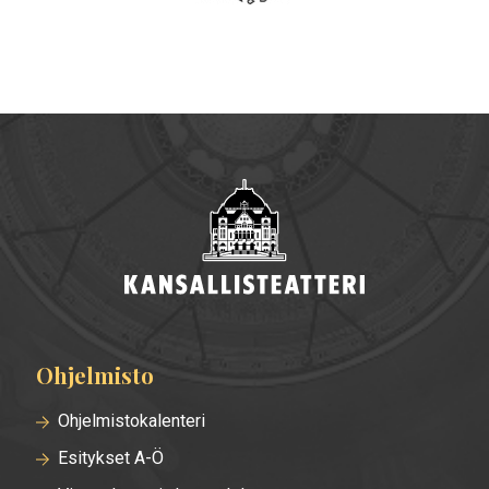
Ohjelmisto
Alatunnisteen
valikko
Ohjelmistokalenteri
Esitykset A-Ö