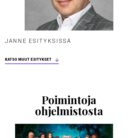
JANNE ESITYKSISSÄ
KATSO MUUT ESITYKSET
Ohita
esitysten
esittelykaruselli
Poimintoja
ohjelmistosta