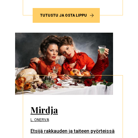
TUTUSTU JA OSTA LIPPU
Mirdja
L. ONERVA
Etsijä rakkauden ja taiteen pyörteissä