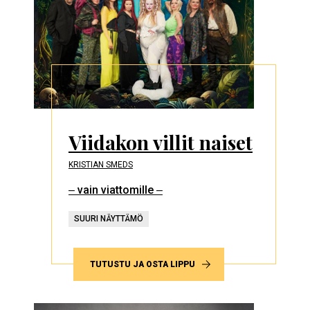
Viidakon villit naiset
KRISTIAN SMEDS
‒ vain viattomille ‒
SUURI NÄYTTÄMÖ
TUTUSTU JA OSTA LIPPU