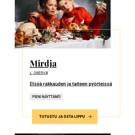
Mirdja
L. ONERVA
Etsijä rakkauden ja taiteen pyörteissä
PIENI NÄYTTÄMÖ
TUTUSTU JA OSTA LIPPU