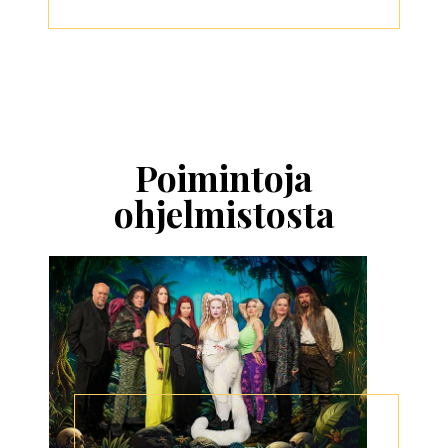
Ohita
esitysten
esittelykaruselli
Poimintoja
ohjelmistosta