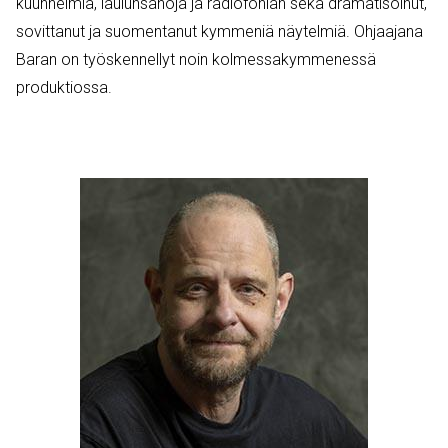
kuunnelmia, laulunsanoja ja radiofonian sekä dramatisoinut,
sovittanut ja suomentanut kymmeniä näytelmiä. Ohjaajana
Baran on työskennellyt noin kolmessakymmenessä
produktiossa.