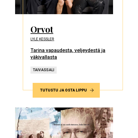
Orvot
LYLE KESSLER
Tarina vapaudesta, veljeydestä ja
väkivallasta
TAIVASSALI
TUTUSTU JA OSTA LIPPU