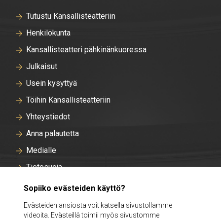
Tutustu Kansallisteatteriin
Henkilökunta
Kansallisteatteri pähkinänkuoressa
Julkaisut
Usein kysyttyä
Töihin Kansallisteatteriin
Yhteystiedot
Anna palautetta
Medialle
Tietosuoja
Tallentavan kameravalvonnan rekisteriseloste
Sopiiko evästeiden käyttö?
Evästeasetukset
Evästeiden ansiosta voit katsella sivustollamme
videoita. Evästeillä toimii myös sivustomme
Intra