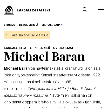
Hyppää
pääsisältöön
Pääva
Ava
pää
MURUPOLKU
ETUSIVU
TIETOA MEISTÄ
MICHAEL BARAN
Takaisin edelliselle sivulle
KANSALLISTEATTERIN HENKILÖT & VIERAILIJAT
Michael Baran
Michael Baran
on näytelmäkirjailija, dramaturgi ja ohjaaja,
joka on työskennellyt Kansallisteatterissa vuodesta 1992.
Hän on kirjoittanut neljätoista näytelmää,
viimeisimpinä
Tyttö, joka käveli
,
Hitler ja Blondi, Nuoret
idealistit
ja
Pieni maailma
. Näytelmien lisäksi hän on
kirjoittanut oopperalibrettoja, tv- ja elokuvakäsikirjoituksia,