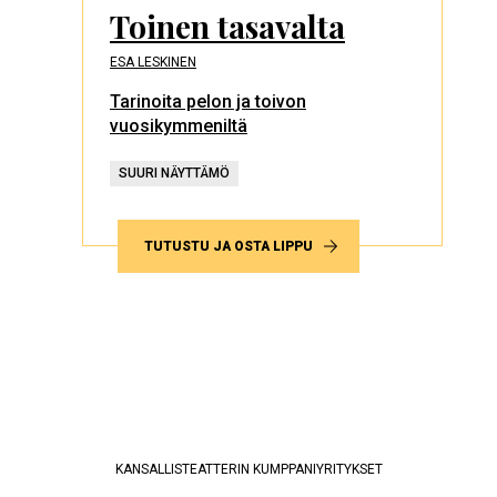
Toinen tasavalta
ESA LESKINEN
Tarinoita pelon ja toivon
vuosikymmeniltä
SUURI NÄYTTÄMÖ
TUTUSTU JA OSTA LIPPU
KANSALLISTEATTERIN KUMPPANIYRITYKSET