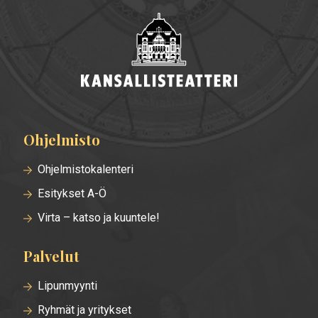
Ohjelmisto
Alatunnisteen
valikko
Ohjelmistokalenteri
Esitykset A-Ö
Virta – katso ja kuuntele!
Palvelut
Lipunmyynti
Ryhmät ja yritykset