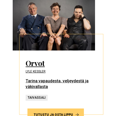
Orvot
LYLE KESSLER
Tarina vapaudesta, veljeydestä ja
väkivallasta
TAIVASSALI
TUTUSTU JA OSTA LIPPU