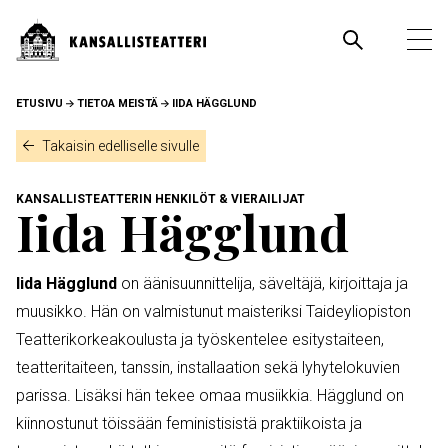
Hyppää
pääsisältöön
Pääva
Ava
pää
MURUPOLKU
ETUSIVU
TIETOA MEISTÄ
IIDA HÄGGLUND
Takaisin edelliselle sivulle
KANSALLISTEATTERIN HENKILÖT & VIERAILIJAT
Iida Hägglund
Iida Hägglund
on äänisuunnittelija, säveltäjä, kirjoittaja ja
muusikko. Hän on valmistunut maisteriksi Taideyliopiston
Teatterikorkeakoulusta ja työskentelee esitystaiteen,
teatteritaiteen, tanssin, installaation sekä lyhytelokuvien
parissa. Lisäksi hän tekee omaa musiikkia. Hägglund on
kiinnostunut töissään feministisistä praktiikoista ja