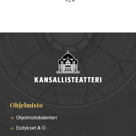
Ohjelmisto
Alatunnisteen
valikko
Ohjelmistokalenteri
Esitykset A-Ö