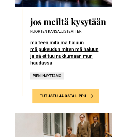
jos meiltä kysytään
NUORTEN KANSALLISTEATTERI
mä teen mitä mä haluun
mä pukeudun miten mä haluun
ja sä et tuu nukkumaan mun
haudassa
PIENI NÄYTTÄMÖ
TUTUSTU JA OSTA LIPPU