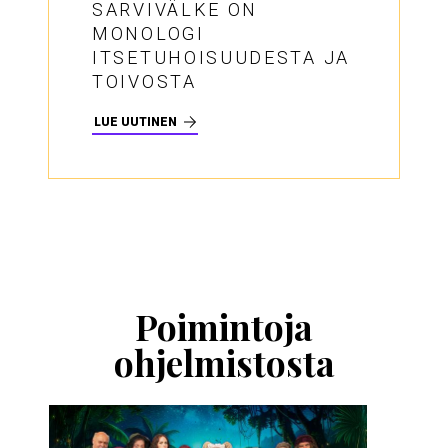
SARVIVÄLKE ON
MONOLOGI
ITSETUHOISUUDESTA JA
TOIVOSTA
LUE UUTINEN
Ohita
esitysten
esittelykaruselli
Poimintoja
ohjelmistosta