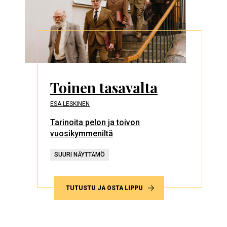
Toinen tasavalta
ESA LESKINEN
Tarinoita pelon ja toivon
vuosikymmeniltä
SUURI NÄYTTÄMÖ
TUTUSTU JA OSTA LIPPU