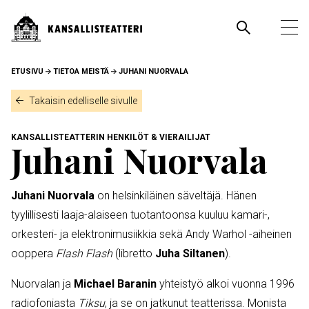
Hyppää
pääsisältöön
Pääva
Ava
pää
MURUPOLKU
ETUSIVU
TIETOA MEISTÄ
JUHANI NUORVALA
Takaisin edelliselle sivulle
KANSALLISTEATTERIN HENKILÖT & VIERAILIJAT
Juhani Nuorvala
Juhani Nuorvala
on helsinkiläinen säveltäjä. Hänen
tyylillisesti laaja-alaiseen tuotantoonsa kuuluu kamari-,
orkesteri- ja elektronimusiikkia sekä Andy Warhol -aiheinen
ooppera
Flash Flash
(libretto
Juha Siltanen
).
Nuorvalan ja
Michael Baranin
yhteistyö alkoi vuonna 1996
radiofoniasta
Tiksu
, ja se on jatkunut teatterissa. Monista