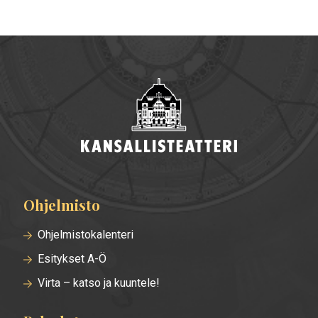
Ohjelmisto
Alatunnisteen
valikko
Ohjelmistokalenteri
Esitykset A-Ö
Virta – katso ja kuuntele!