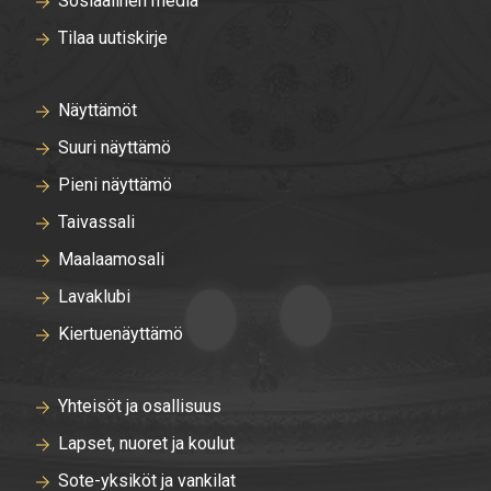
Sosiaalinen media
Tilaa uutiskirje
Näyttämöt
Suuri näyttämö
Pieni näyttämö
Taivassali
Maalaamosali
Lavaklubi
Kiertuenäyttämö
Yhteisöt ja osallisuus
Lapset, nuoret ja koulut
Sote-yksiköt ja vankilat