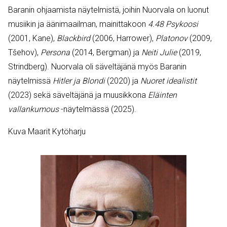
Baranin ohjaamista näytelmistä, joihin Nuorvala on luonut
musiikin ja äänimaailman, mainittakoon
4.48 Psykoosi
(2001, Kane),
Blackbird
(2006, Harrower),
Platonov
(2009,
Tšehov),
Persona
(2014, Bergman) ja
Neiti Julie
(2019,
Strindberg). Nuorvala oli säveltäjänä myös Baranin
näytelmissä
Hitler ja Blondi
(2020) ja
Nuoret idealistit
(2023)
sekä säveltäjänä ja muusikkona
Eläinten
vallankumous
-näytelmässä (2025).
Kuva Maarit Kytöharju