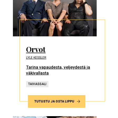
Orvot
LYLE KESSLER
Tarina vapaudesta, veljeydestä ja
väkivallasta
TAIVASSALI
TUTUSTU JA OSTA LIPPU