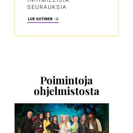
SEURAUKSIA
LUE UUTINEN
Ohita
esitysten
esittelykaruselli
Poimintoja
ohjelmistosta