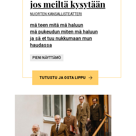
jos meiltä kysytään
NUORTEN KANSALLISTEATTERI
mä teen mitä mä haluun
mä pukeudun miten mä haluun
ja sä et tuu nukkumaan mun
haudassa
PIENI NÄYTTÄMÖ
TUTUSTU JA OSTA LIPPU