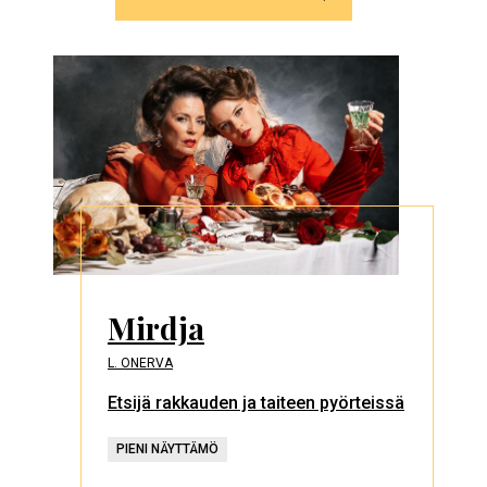
Mirdja
L. ONERVA
Etsijä rakkauden ja taiteen pyörteissä
PIENI NÄYTTÄMÖ