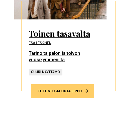
Toinen tasavalta
ESA LESKINEN
Tarinoita pelon ja toivon
vuosikymmeniltä
SUURI NÄYTTÄMÖ
TUTUSTU JA OSTA LIPPU