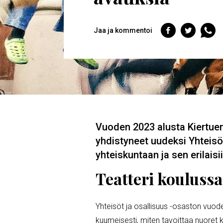
Jaa
Jaa
Jaa
Jaa ja kommentoi
Facebookiin
Twitteriin
Whats
MURUPOLKU
Vuoden 2023 alusta Kiertuenä
yhdistyneet uudeksi Yhteisöt
yhteiskuntaan ja sen erilaisi
Teatteri koulussa
Yhteisöt ja osallisuus -osaston vuod
kuumeisesti, miten tavoittaa nuoret 