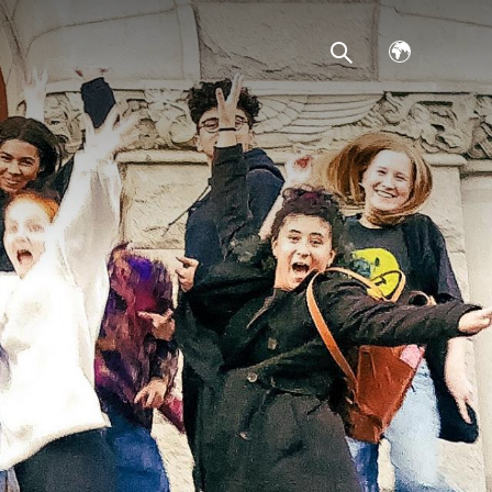
Avaa
kielivalikko