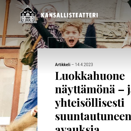
Hyppää
pääsisältöön
Päävalikko
Artikkeli
– 14.4.2023
Luokkahuone
näyttämönä – j
yhteisöllisesti
suuntautuneen 
avauksia