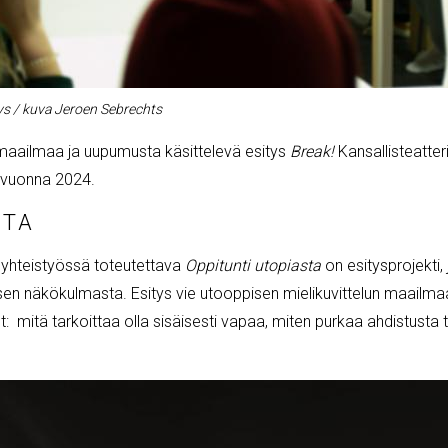
s / kuva Jeroen Sebrechts
umaailmaa ja uupumusta käsittelevä esitys
Break!
Kansallisteatte
e vuonna 2024.
STA
 yhteistyössä toteutettava
Oppitunti utopiasta
on esitysprojekti,
sen näkökulmasta. Esitys vie utooppisen mielikuvittelun maailma
: mitä tarkoittaa olla sisäisesti vapaa, miten purkaa ahdistusta 