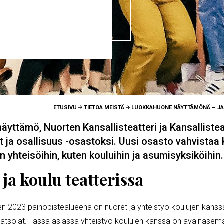
Appiin
ETUSIVU
TIETOA MEISTÄ
LUOKKAHUONE NÄYTTÄMÖNÄ – JA 
yttämö, Nuorten Kansallisteatteri ja Kansallistea
 ja osallisuus -osastoksi. Uusi osasto vahvistaa K
in yhteisöihin, kuten kouluihin ja asumisyksiköihin.
 ja koulu teatterissa
en 2023 painopistealueena on nuoret ja yhteistyö koulujen kanss
katsojat. Tässä asiassa yhteistyö koulujen kanssa on avainasema