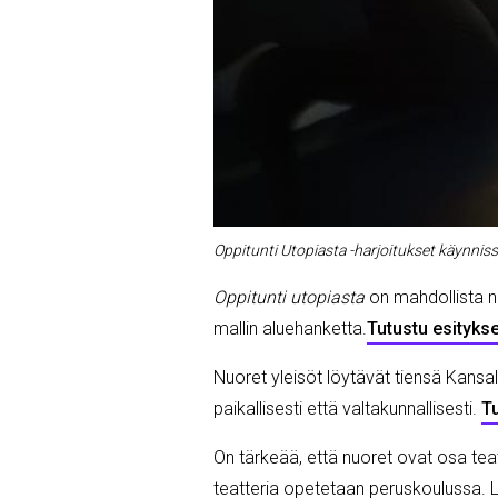
Oppitunti Utopiasta -harjoitukset käynnis
Oppitunti utopiasta
on mahdollista nä
mallin aluehanketta.
Tutustu esityks
Nuoret yleisöt löytävät tiensä Kansal
paikallisesti että valtakunnallisesti.
T
On tärkeää, että nuoret ovat osa teatt
teatteria opetetaan peruskoulussa. Lyh