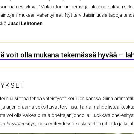
t katsomaan esityksiä. "Maksuttoman perus- ja lukio-opetuksen sek
intojeni mukaan vähentyneet. Nyt tarvittaisiin uusia tapoja tehdä 
ikkö
Jussi Lehtonen
.
ä voit olla mukana tekemässä hyvää – lahj
TYKSET
erin uusi tapa tehdä yhteistyötä koulujen kanssa. Siinä ammatti
ja arjen draama sekoittuvat toisiinsa. Tämä mahdollistaa keskuste
oista voi olla vaikea puhua opettajan johdolla. Luokkahuone-esity
et kasvot
-esitys, jonka yhteydessä keskusteltiin rahasta ja kul