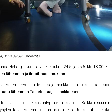
sä / kuva Jeroen Sebrechts
hdä Helsingin Uudella yhteiskoululla 24.5. ja 25.5. klo 18.00. Es
een lähemmin ja ilmoittaudu mukaan.
listeatteriin myös Taidetestaajat-hankkeessa, joka tarjoaa taide-
utustu lähemmin Taidetestaajat-hankkeeseen.
eri-instituutiota sekä esiintyjinä että katsojina. Kaikkein suurin m
yt viittaus teatterihistoriaan jää etäiseksi. Jotta teatterin koko