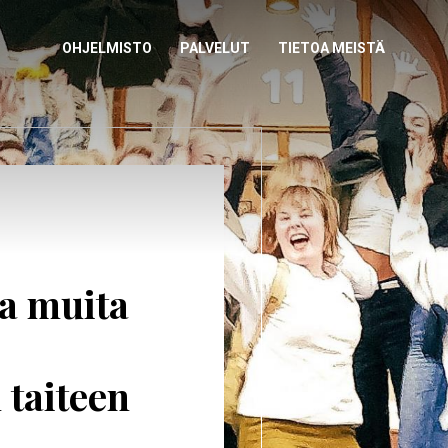
NÄYTÄ
OHJELMISTO
NÄYTÄ
PALVELUT
NÄYTÄ
TIETOA MEISTÄ
ALAVALIKKO
ALAVALIKKO
ALAVALIKKO
a muita
taiteen