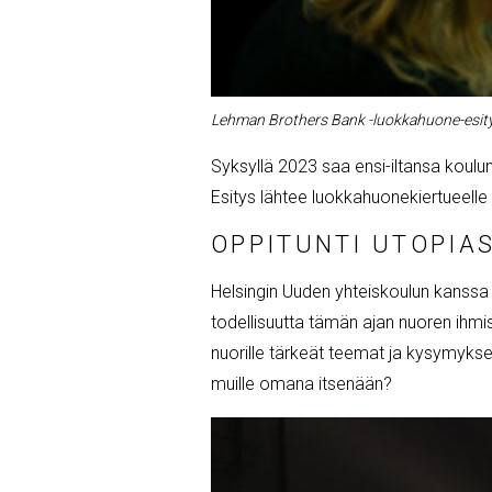
Lehman Brothers Bank -luokkahuone-esity
Syksyllä 2023 saa ensi-iltansa koul
Esitys lähtee luokkahuonekiertueell
OPPITUNTI UTOPIA
Helsingin Uuden yhteiskoulun kanssa
todellisuutta tämän ajan nuoren ihmi
nuorille tärkeät teemat ja kysymykset
muille omana itsenään?