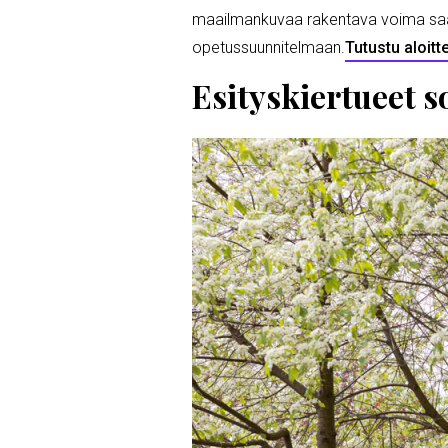
maailmankuvaa rakentava voima saatais
opetussuunnitelmaan.
Tutustu aloitt
Esityskiertueet s