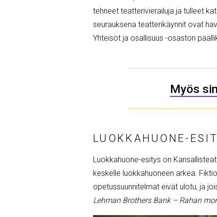
tehneet teatterivierailuja ja tullee
seurauksena teatterikäynnit ovat hava
Yhteisöt ja osallisuus -osaston pääll
Myös sin
LUOKKAHUONE-ESI
Luokkahuone-esitys on Kansallisteatt
keskelle luokkahuoneen arkea. Fiktio 
opetussuunnitelmat eivät ulotu, ja j
Lehman Brothers Bank – Rahan mon