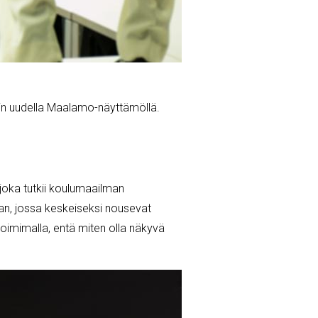
rin uudella Maalamo-näyttämöllä.
 joka tutkii koulumaailman
an, jossa keskeiseksi nousevat
toimimalla, entä miten olla näkyvä