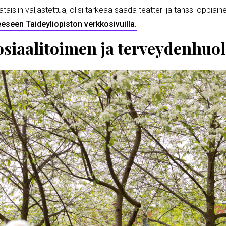
iin valjastettua, olisi tärkeää saada teatteri ja tanssi oppiain
eeseen Taideyliopiston verkkosivuilla.
osiaalitoimen ja terveydenhuol