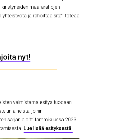
ä kiristyneiden määrärahojen
yhteistyötä ja rahoittaa sitä", toteaa
oita nyt!
laisten valmistama esitys tuodaan
lun aiheista, joihin
sten sarjan aloitti tammikuussa 2023
uttamisesta.
Lue lisää esityksestä.